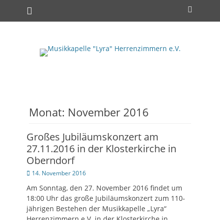
Primäres Menü
Zum
Suchen
Inhalt
springen
Monat:
November 2016
Großes Jubiläumskonzert am
27.11.2016 in der Klosterkirche in
Oberndorf
Posted
14. November 2016
on
Am Sonntag, den 27. November 2016 findet um
18:00 Uhr das große Jubiläumskonzert zum 110-
jährigen Bestehen der Musikkapelle „Lyra“
Herrenzimmern e.V. in der Klosterkirche in