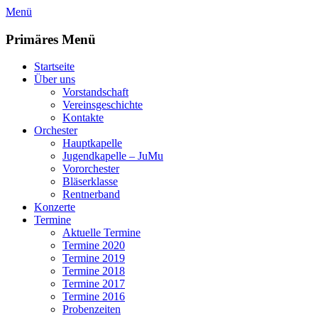
Zum
Menü
Inhalt
springen
Primäres Menü
Startseite
Über uns
Vorstandschaft
Vereinsgeschichte
Kontakte
Orchester
Hauptkapelle
Jugendkapelle – JuMu
Vororchester
Bläserklasse
Rentnerband
Konzerte
Termine
Aktuelle Termine
Termine 2020
Termine 2019
Termine 2018
Termine 2017
Termine 2016
Probenzeiten