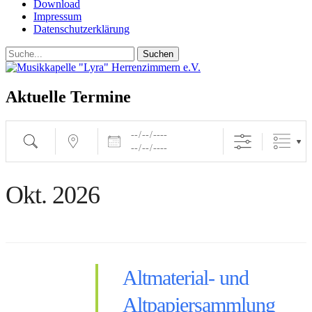
Download
Impressum
Datenschutzerklärung
Suchen
Suchen
nach:
Aktuelle Termine
Suche
Nahe...
Daten
Okt. 2026
Altmaterial- und
Altpapiersammlung