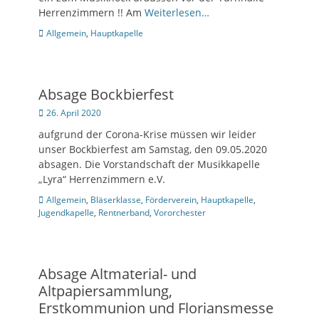
Herrenzimmern !! Am
Weiterlesen…
Kategorien
Allgemein
,
Hauptkapelle
Absage Bockbierfest
Posted
26. April 2020
on
aufgrund der Corona-Krise müssen wir leider
unser Bockbierfest am Samstag, den 09.05.2020
absagen. Die Vorstandschaft der Musikkapelle
„Lyra“ Herrenzimmern e.V.
Kategorien
Allgemein
,
Bläserklasse
,
Förderverein
,
Hauptkapelle
,
Jugendkapelle
,
Rentnerband
,
Vororchester
Absage Altmaterial- und
Altpapiersammlung,
Erstkommunion und Floriansmesse