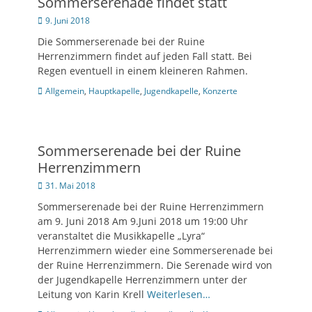
Sommerserenade findet statt
Posted
9. Juni 2018
on
Die Sommerserenade bei der Ruine
Herrenzimmern findet auf jeden Fall statt. Bei
Regen eventuell in einem kleineren Rahmen.
Kategorien
Allgemein
,
Hauptkapelle
,
Jugendkapelle
,
Konzerte
Sommerserenade bei der Ruine
Herrenzimmern
Posted
31. Mai 2018
on
Sommerserenade bei der Ruine Herrenzimmern
am 9. Juni 2018 Am 9.Juni 2018 um 19:00 Uhr
veranstaltet die Musikkapelle „Lyra“
Herrenzimmern wieder eine Sommerserenade bei
der Ruine Herrenzimmern. Die Serenade wird von
der Jugendkapelle Herrenzimmern unter der
Leitung von Karin Krell
Weiterlesen…