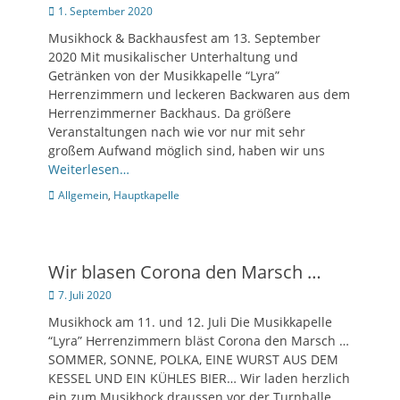
Posted
1. September 2020
on
Musikhock & Backhausfest am 13. September
2020 Mit musikalischer Unterhaltung und
Getränken von der Musikkapelle “Lyra”
Herrenzimmern und leckeren Backwaren aus dem
Herrenzimmerner Backhaus. Da größere
Veranstaltungen nach wie vor nur mit sehr
großem Aufwand möglich sind, haben wir uns
Weiterlesen…
Kategorien
Allgemein
,
Hauptkapelle
Wir blasen Corona den Marsch …
Posted
7. Juli 2020
on
Musikhock am 11. und 12. Juli Die Musikkapelle
“Lyra” Herrenzimmern bläst Corona den Marsch …
SOMMER, SONNE, POLKA, EINE WURST AUS DEM
KESSEL UND EIN KÜHLES BIER… Wir laden herzlich
ein zum Musikhock draussen vor der Turnhalle