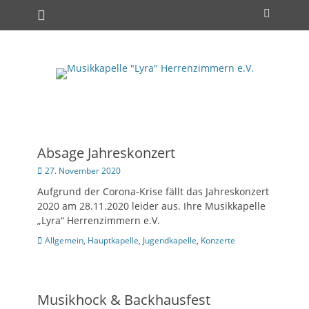
Primäres Menü
Zum
Suchen
Inhalt
springen
Absage Jahreskonzert
Posted
27. November 2020
on
Aufgrund der Corona-Krise fällt das Jahreskonzert
2020 am 28.11.2020 leider aus. Ihre Musikkapelle
„Lyra“ Herrenzimmern e.V.
Kategorien
Allgemein
,
Hauptkapelle
,
Jugendkapelle
,
Konzerte
Musikhock & Backhausfest