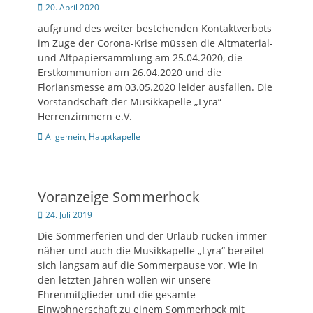
Posted
20. April 2020
on
aufgrund des weiter bestehenden Kontaktverbots
im Zuge der Corona-Krise müssen die Altmaterial-
und Altpapiersammlung am 25.04.2020, die
Erstkommunion am 26.04.2020 und die
Floriansmesse am 03.05.2020 leider ausfallen. Die
Vorstandschaft der Musikkapelle „Lyra“
Herrenzimmern e.V.
Kategorien
Allgemein
,
Hauptkapelle
Voranzeige Sommerhock
Posted
24. Juli 2019
on
Die Sommerferien und der Urlaub rücken immer
näher und auch die Musikkapelle „Lyra“ bereitet
sich langsam auf die Sommerpause vor. Wie in
den letzten Jahren wollen wir unsere
Ehrenmitglieder und die gesamte
Einwohnerschaft zu einem Sommerhock mit