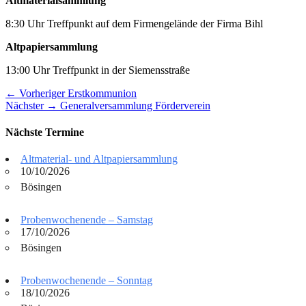
Altmaterialsammlung
8:30 Uhr Treffpunkt auf dem Firmengelände der Firma Bihl
Altpapiersammlung
13:00 Uhr Treffpunkt in der Siemensstraße
Beitragsnavigation
Vorheriger
← Vorheriger
Erstkommunion
Nächster
Beitrag:
Nächster →
Generalversammlung Förderverein
Beitrag:
Nächste Termine
Altmaterial- und Altpapiersammlung
10/10/2026
Bösingen
Probenwochenende – Samstag
17/10/2026
Bösingen
Probenwochenende – Sonntag
18/10/2026