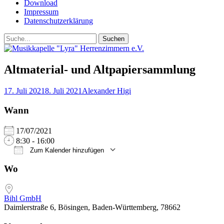
Download
Impressum
Datenschutzerklärung
Suchen
Suchen
nach:
Altmaterial- und Altpapiersammlung
Posted
Autor
17. Juli 2021
8. Juli 2021
Alexander Higi
on
Wann
17/07/2021
8:30 - 16:00
Zum Kalender hinzufügen
ICS herunterladen
Google Kalender
iCalendar
Office 365
Outlook Live
Wo
Bihl GmbH
Daimlerstraße 6, Bösingen, Baden-Württemberg, 78662