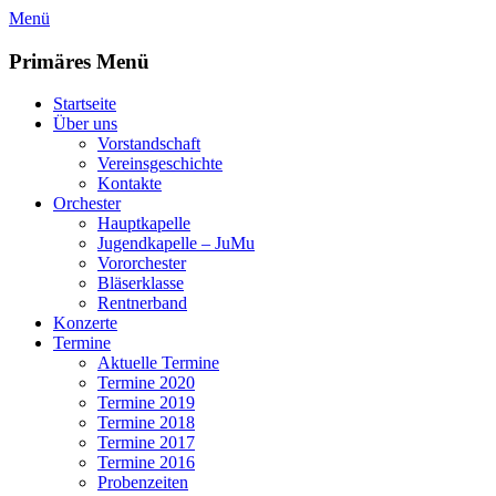
Zum
Menü
Inhalt
springen
Primäres Menü
Startseite
Über uns
Vorstandschaft
Vereinsgeschichte
Kontakte
Orchester
Hauptkapelle
Jugendkapelle – JuMu
Vororchester
Bläserklasse
Rentnerband
Konzerte
Termine
Aktuelle Termine
Termine 2020
Termine 2019
Termine 2018
Termine 2017
Termine 2016
Probenzeiten