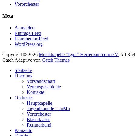
Vororchester
Meta
Anmelden
Eintrags-Feed
Kommentar-Feed
WordPress.org
Copyright © 2026
Musikkapelle "Lyra" Herrenzimmern e.V.
All Righ
Catch Adaptive von
Catch Themes
Nach
Startseite
oben
Über uns
scrollen
Vorstandschaft
Vereinsgeschichte
Kontakte
Orchester
Hauptkapelle
Jugendkapelle – JuMu
Vororchester
Bläserklasse
Rentnerband
Konzerte
Termine