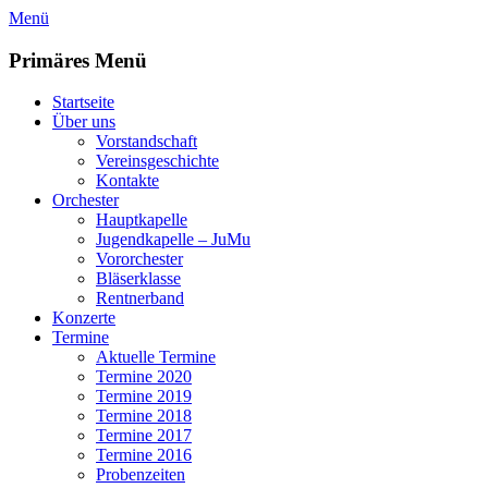
Zum
Menü
Inhalt
springen
Primäres Menü
Startseite
Über uns
Vorstandschaft
Vereinsgeschichte
Kontakte
Orchester
Hauptkapelle
Jugendkapelle – JuMu
Vororchester
Bläserklasse
Rentnerband
Konzerte
Termine
Aktuelle Termine
Termine 2020
Termine 2019
Termine 2018
Termine 2017
Termine 2016
Probenzeiten