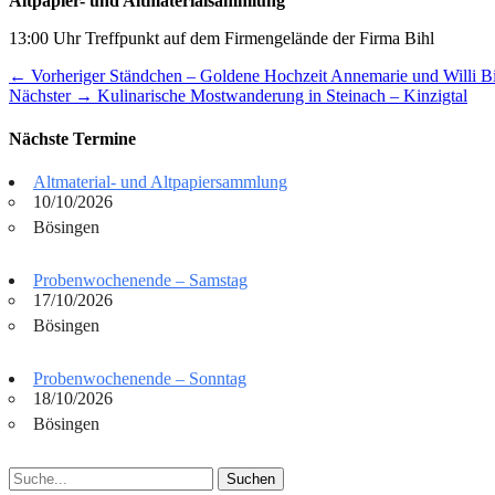
Altpapier- und Altmaterialsammlung
13:00 Uhr Treffpunkt auf dem Firmengelände der Firma Bihl
Beitragsnavigation
Vorheriger
← Vorheriger
Ständchen – Goldene Hochzeit Annemarie und Willi B
Nächster
Beitrag:
Nächster →
Kulinarische Mostwanderung in Steinach – Kinzigtal
Beitrag:
Nächste Termine
Altmaterial- und Altpapiersammlung
10/10/2026
Bösingen
Probenwochenende – Samstag
17/10/2026
Bösingen
Probenwochenende – Sonntag
18/10/2026
Bösingen
Suchen