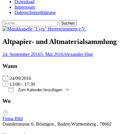
Download
Impressum
Datenschutzerklärung
Suchen
Suchen
nach:
Altpapier- und Altmaterialsammlung
Posted
Autor
24. September 2016
5. Mai 2016
Alexander Higi
on
Wann
24/09/2016
13:00 - 17:30
Zum Kalender hinzufügen
ICS herunterladen
Google Kalender
iCalendar
Office 365
Outlook Live
Wo
Firma Bihl
Daimlerstrasse 6, Bösingen , Baden-Württemberg , 78662