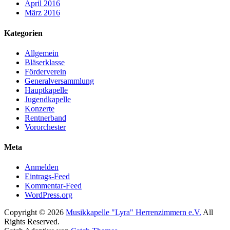
April 2016
März 2016
Kategorien
Allgemein
Bläserklasse
Förderverein
Generalversammlung
Hauptkapelle
Jugendkapelle
Konzerte
Rentnerband
Vororchester
Meta
Anmelden
Eintrags-Feed
Kommentar-Feed
WordPress.org
Copyright © 2026
Musikkapelle "Lyra" Herrenzimmern e.V.
All
Rights Reserved.