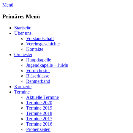
Zum
Menü
Inhalt
springen
Primäres Menü
Startseite
Über uns
Vorstandschaft
Vereinsgeschichte
Kontakte
Orchester
Hauptkapelle
Jugendkapelle – JuMu
Vororchester
Bläserklasse
Rentnerband
Konzerte
Termine
Aktuelle Termine
Termine 2020
Termine 2019
Termine 2018
Termine 2017
Termine 2016
Probenzeiten