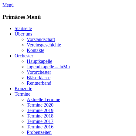
Zum
Menü
Inhalt
springen
Primäres Menü
Startseite
Über uns
Vorstandschaft
Vereinsgeschichte
Kontakte
Orchester
Hauptkapelle
Jugendkapelle – JuMu
Vororchester
Bläserklasse
Rentnerband
Konzerte
Termine
Aktuelle Termine
Termine 2020
Termine 2019
Termine 2018
Termine 2017
Termine 2016
Probenzeiten