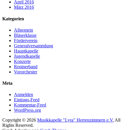
April 2016
März 2016
Kategorien
Allgemein
Bläserklasse
Förderverein
Generalversammlung
Hauptkapelle
Jugendkapelle
Konzerte
Rentnerband
Vororchester
Meta
Anmelden
Eintrags-Feed
Kommentar-Feed
WordPress.org
Copyright © 2026
Musikkapelle "Lyra" Herrenzimmern e.V.
All
Rights Reserved.