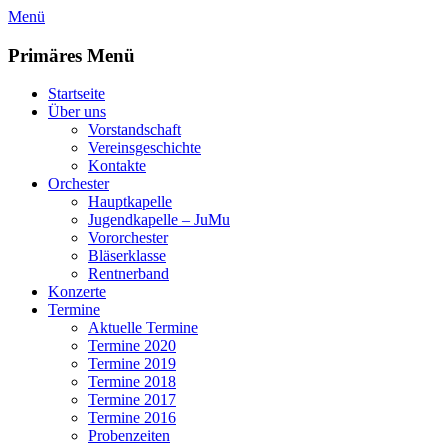
Zum
Menü
Inhalt
springen
Primäres Menü
Startseite
Über uns
Vorstandschaft
Vereinsgeschichte
Kontakte
Orchester
Hauptkapelle
Jugendkapelle – JuMu
Vororchester
Bläserklasse
Rentnerband
Konzerte
Termine
Aktuelle Termine
Termine 2020
Termine 2019
Termine 2018
Termine 2017
Termine 2016
Probenzeiten