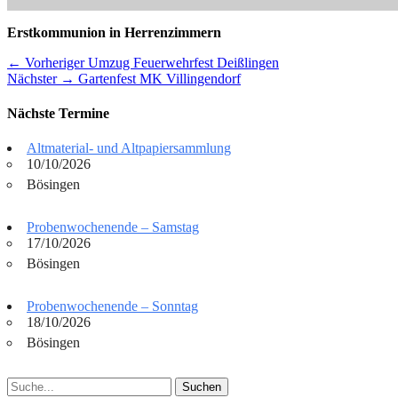
Erstkommunion in Herrenzimmern
Beitragsnavigation
Vorheriger
← Vorheriger
Umzug Feuerwehrfest Deißlingen
Nächster
Beitrag:
Nächster →
Gartenfest MK Villingendorf
Beitrag:
Nächste Termine
Altmaterial- und Altpapiersammlung
10/10/2026
Bösingen
Probenwochenende – Samstag
17/10/2026
Bösingen
Probenwochenende – Sonntag
18/10/2026
Bösingen
Suchen