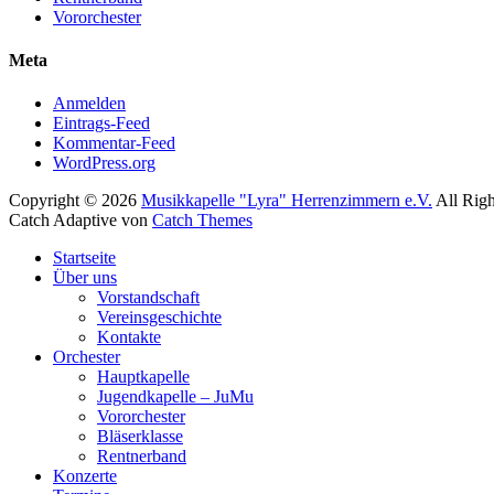
Vororchester
Meta
Anmelden
Eintrags-Feed
Kommentar-Feed
WordPress.org
Copyright © 2026
Musikkapelle "Lyra" Herrenzimmern e.V.
All Righ
Catch Adaptive von
Catch Themes
Nach
Startseite
oben
Über uns
scrollen
Vorstandschaft
Vereinsgeschichte
Kontakte
Orchester
Hauptkapelle
Jugendkapelle – JuMu
Vororchester
Bläserklasse
Rentnerband
Konzerte