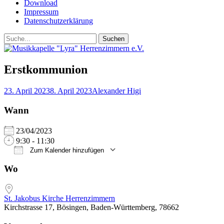
Download
Impressum
Datenschutzerklärung
Suchen
Suchen
nach:
Erstkommunion
Posted
Autor
23. April 2023
8. April 2023
Alexander Higi
on
Wann
23/04/2023
9:30 - 11:30
Zum Kalender hinzufügen
ICS herunterladen
Google Kalender
iCalendar
Office 365
Outlook Live
Wo
St. Jakobus Kirche Herrenzimmern
Kirchstrasse 17, Bösingen, Baden-Württemberg, 78662