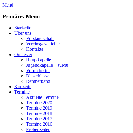
Zum
Menü
Inhalt
springen
Primäres Menü
Startseite
Über uns
Vorstandschaft
Vereinsgeschichte
Kontakte
Orchester
Hauptkapelle
Jugendkapelle – JuMu
Vororchester
Bläserklasse
Rentnerband
Konzerte
Termine
Aktuelle Termine
Termine 2020
Termine 2019
Termine 2018
Termine 2017
Termine 2016
Probenzeiten