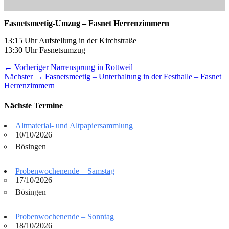
Fasnetsmeetig-Umzug – Fasnet Herrenzimmern
13:15 Uhr Aufstellung in der Kirchstraße
13:30 Uhr Fasnetsumzug
Beitragsnavigation
Vorheriger
← Vorheriger
Narrensprung in Rottweil
Nächster
Beitrag:
Nächster →
Fasnetsmeetig – Unterhaltung in der Festhalle – Fasnet
Beitrag:
Herrenzimmern
Nächste Termine
Altmaterial- und Altpapiersammlung
10/10/2026
Bösingen
Probenwochenende – Samstag
17/10/2026
Bösingen
Probenwochenende – Sonntag
18/10/2026