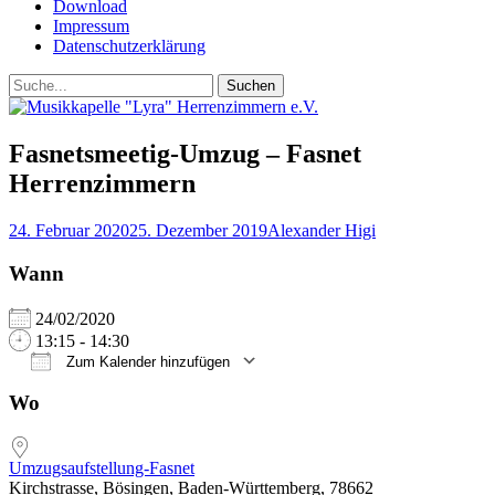
Download
Impressum
Datenschutzerklärung
Suchen
Suchen
nach:
Fasnetsmeetig-Umzug – Fasnet
Herrenzimmern
Posted
Autor
24. Februar 2020
25. Dezember 2019
Alexander Higi
on
Wann
24/02/2020
13:15 - 14:30
Zum Kalender hinzufügen
ICS herunterladen
Google Kalender
iCalendar
Office 365
Outlook Live
Wo
Umzugsaufstellung-Fasnet
Kirchstrasse, Bösingen, Baden-Württemberg, 78662