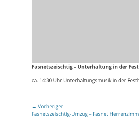
Fasnetszeischtig – Unterhaltung in der Fe
ca. 14:30 Uhr Unterhaltungsmusik in der Festh
Beitragsnavigation
← Vorheriger
Vorheriger
Fasnetszeischtig-Umzug – Fasnet Herrenzim
Beitrag: