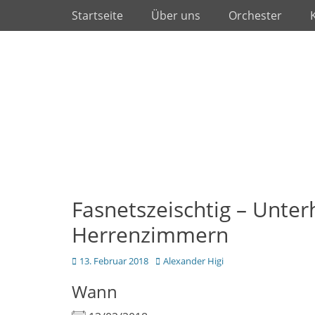
Primäres Menü
Zum
Startseite
Über uns
Orchester
Inhalt
springen
Fasnetszeischtig – Unterh
Herrenzimmern
Posted
Autor
13. Februar 2018
Alexander Higi
on
Wann