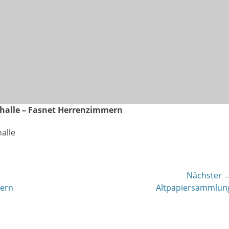
sthalle – Fasnet Herrenzimmern
alle
Nächster 
Nächster
mern
Altpapiersammlun
Beitrag: