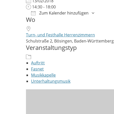
13/02/2018
14:30 - 18:00
Zum Kalender hinzufügen
Wo
ICS herunterladen
Google Kalender
iCalendar
Office 365
Outlook Live
Turn- und Festhalle Herrenzimmern
Schulstraße 2, Bösingen, Baden-Württemberg
Veranstaltungstyp
Auftritt
Fasnet
Musikkapelle
Unterhaltungsmusik