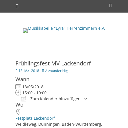
Primäres Menü
Zum
Suchen
Inhalt
springen
Frühlingsfest MV Lackendorf
Posted
Autor
13. Mai 2018
Alexander Higi
on
Wann
13/05/2018
15:00 - 19:00
Zum Kalender hinzufügen
Wo
ICS herunterladen
Google Kalender
iCalendar
Office 365
Outlook Live
Festplatz Lackendorf
Weidleweg, Dunningen, Baden-Württemberg,