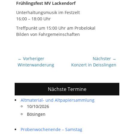
Frühlingsfest MV Lackendorf
Unterhaltungsmusik im Festzelt
16:00 – 18:00 Uhr
Treffpunkt um 15:00 Uhr am Probelokal
Bilden von Fahrgemeinschaften
Beitragsnavigation
← Vorheriger
Nächster →
Vorheriger
Nächster
Winterwanderung
Konzert in Deisslingen
Beitrag:
Beitrag:
Nächste Termine
Altmaterial- und Altpapiersammlung
10/10/2026
Bösingen
Probenwochenende – Samstag