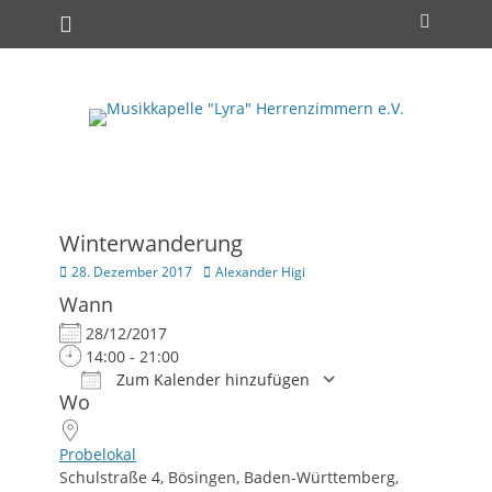
Primäres Menü
Zum
Suchen
Inhalt
springen
Winterwanderung
Posted
Autor
28. Dezember 2017
Alexander Higi
on
Wann
28/12/2017
14:00 - 21:00
Zum Kalender hinzufügen
Wo
ICS herunterladen
Google Kalender
iCalendar
Office 365
Outlook Live
Probelokal
Schulstraße 4, Bösingen, Baden-Württemberg,