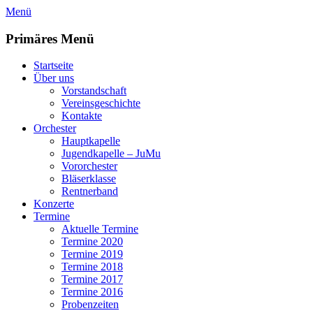
Zum
Menü
Inhalt
springen
Primäres Menü
Startseite
Über uns
Vorstandschaft
Vereinsgeschichte
Kontakte
Orchester
Hauptkapelle
Jugendkapelle – JuMu
Vororchester
Bläserklasse
Rentnerband
Konzerte
Termine
Aktuelle Termine
Termine 2020
Termine 2019
Termine 2018
Termine 2017
Termine 2016
Probenzeiten