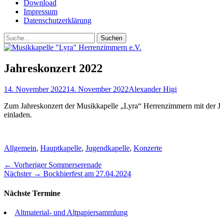
Download
Impressum
Datenschutzerklärung
Suchen
Suchen
nach:
Jahreskonzert 2022
Posted
Autor
14. November 2022
14. November 2022
Alexander Higi
on
Zum Jahreskonzert der Musikkapelle „Lyra“ Herrenzimmern mit der J
einladen.
Kategorien
Allgemein
,
Hauptkapelle
,
Jugendkapelle
,
Konzerte
Beitragsnavigation
Vorheriger
← Vorheriger
Sommerserenade
Nächster
Beitrag:
Nächster →
Bockbierfest am 27.04.2024
Beitrag:
Nächste Termine
Altmaterial- und Altpapiersammlung