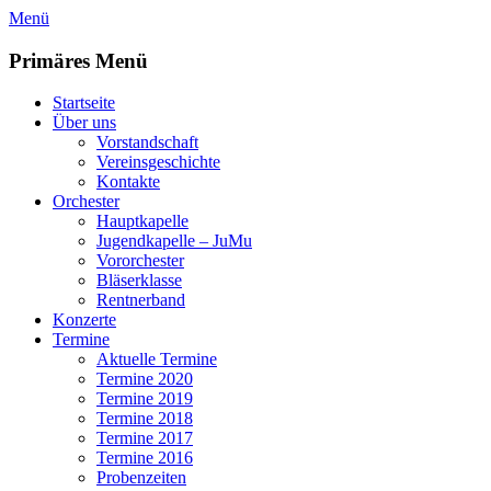
Zum
Menü
Inhalt
springen
Primäres Menü
Startseite
Über uns
Vorstandschaft
Vereinsgeschichte
Kontakte
Orchester
Hauptkapelle
Jugendkapelle – JuMu
Vororchester
Bläserklasse
Rentnerband
Konzerte
Termine
Aktuelle Termine
Termine 2020
Termine 2019
Termine 2018
Termine 2017
Termine 2016
Probenzeiten