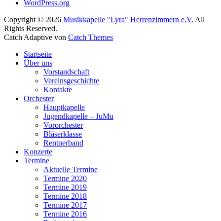
WordPress.org
Copyright © 2026
Musikkapelle "Lyra" Herrenzimmern e.V.
All
Rights Reserved.
Catch Adaptive von
Catch Themes
Nach
Startseite
oben
Über uns
scrollen
Vorstandschaft
Vereinsgeschichte
Kontakte
Orchester
Hauptkapelle
Jugendkapelle – JuMu
Vororchester
Bläserklasse
Rentnerband
Konzerte
Termine
Aktuelle Termine
Termine 2020
Termine 2019
Termine 2018
Termine 2017
Termine 2016