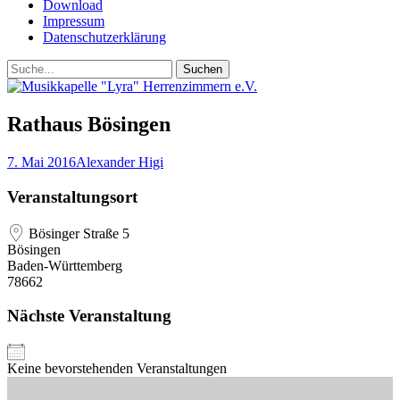
Download
Impressum
Datenschutzerklärung
Suchen
Suchen
nach:
Rathaus Bösingen
Posted
Autor
7. Mai 2016
Alexander Higi
on
Veranstaltungsort
Bösinger Straße 5
Bösingen
Baden-Württemberg
78662
Nächste Veranstaltung
Keine bevorstehenden Veranstaltungen