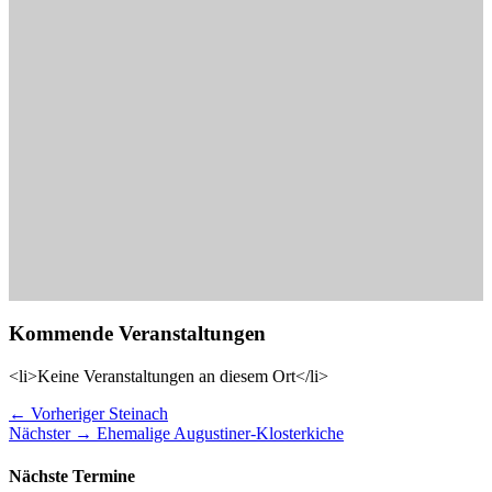
Kommende Veranstaltungen
<li>Keine Veranstaltungen an diesem Ort</li>
Beitragsnavigation
Vorheriger
← Vorheriger
Steinach
Nächster
Beitrag:
Nächster →
Ehemalige Augustiner-Klosterkiche
Beitrag:
Nächste Termine