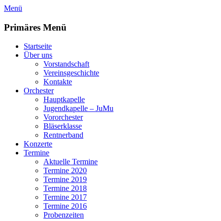
Zum
Menü
Inhalt
springen
Primäres Menü
Startseite
Über uns
Vorstandschaft
Vereinsgeschichte
Kontakte
Orchester
Hauptkapelle
Jugendkapelle – JuMu
Vororchester
Bläserklasse
Rentnerband
Konzerte
Termine
Aktuelle Termine
Termine 2020
Termine 2019
Termine 2018
Termine 2017
Termine 2016
Probenzeiten