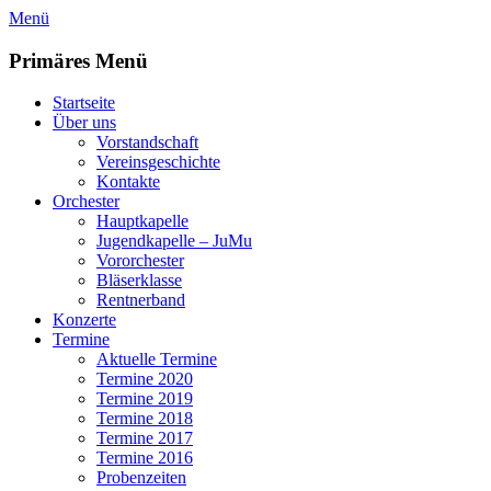
Zum
Menü
Inhalt
springen
Primäres Menü
Startseite
Über uns
Vorstandschaft
Vereinsgeschichte
Kontakte
Orchester
Hauptkapelle
Jugendkapelle – JuMu
Vororchester
Bläserklasse
Rentnerband
Konzerte
Termine
Aktuelle Termine
Termine 2020
Termine 2019
Termine 2018
Termine 2017
Termine 2016
Probenzeiten