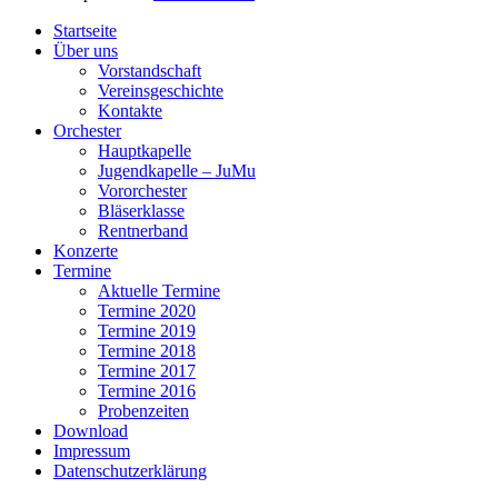
Nach
Startseite
oben
Über uns
scrollen
Vorstandschaft
Vereinsgeschichte
Kontakte
Orchester
Hauptkapelle
Jugendkapelle – JuMu
Vororchester
Bläserklasse
Rentnerband
Konzerte
Termine
Aktuelle Termine
Termine 2020
Termine 2019
Termine 2018
Termine 2017
Termine 2016
Probenzeiten
Download
Impressum
Datenschutzerklärung