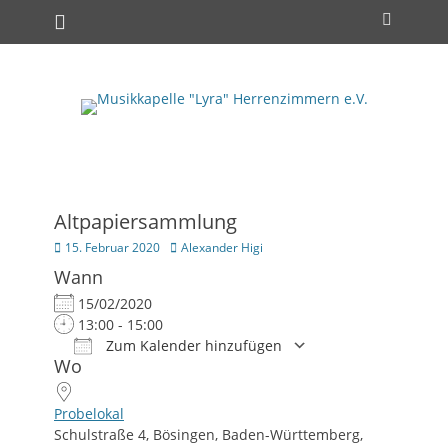
Primäres Menü
Zum
Suchen
Inhalt
springen
Altpapiersammlung
Posted
Autor
15. Februar 2020
Alexander Higi
on
Wann
15/02/2020
13:00 - 15:00
Zum Kalender hinzufügen
Wo
ICS herunterladen
Google Kalender
iCalendar
Office 365
Outlook Live
Probelokal
Schulstraße 4, Bösingen, Baden-Württemberg,