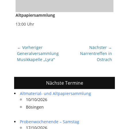
Altpapiersammlung
13:00 Uhr
Beitragsnavigation
← Vorheriger
Nächster →
Vorheriger
Nächster
Generalversammlung
Narrentreffen in
Beitrag:
Beitrag:
Musikkapelle „Lyra“
Ostrach
Nächste Termine
Altmaterial- und Altpapiersammlung
10/10/2026
Bösingen
Probenwochenende – Samstag
17/10/2026