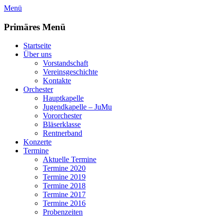
Zum
Menü
Inhalt
springen
Primäres Menü
Startseite
Über uns
Vorstandschaft
Vereinsgeschichte
Kontakte
Orchester
Hauptkapelle
Jugendkapelle – JuMu
Vororchester
Bläserklasse
Rentnerband
Konzerte
Termine
Aktuelle Termine
Termine 2020
Termine 2019
Termine 2018
Termine 2017
Termine 2016
Probenzeiten