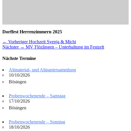
Dorffest Herrenzimmern 2025
Beitragsnavigation
Vorheriger
← Vorheriger
Hochzeit Svenja & Michi
Nächster
Beitrag:
Nächster →
MV Flözlingen – Unterhaltung im Festzelt
Beitrag:
Nächste Termine
Altmaterial- und Altpapiersammlung
10/10/2026
Bösingen
Probenwochenende – Samstag
17/10/2026
Bösingen
Probenwochenende – Sonntag
18/10/2026