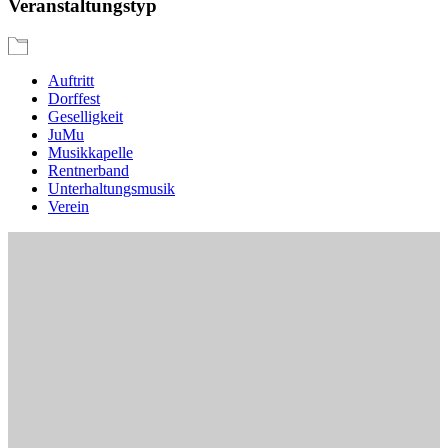
Veranstaltungstyp
Auftritt
Dorffest
Geselligkeit
JuMu
Musikkapelle
Rentnerband
Unterhaltungsmusik
Verein