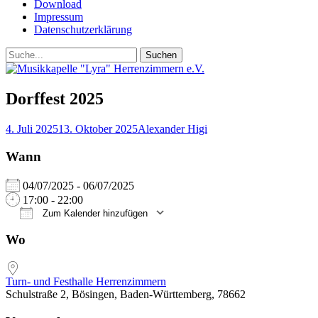
Download
Impressum
Datenschutzerklärung
Suchen
Suchen
nach:
Dorffest 2025
Posted
Autor
4. Juli 2025
13. Oktober 2025
Alexander Higi
on
Wann
04/07/2025 - 06/07/2025
17:00 - 22:00
Zum Kalender hinzufügen
ICS herunterladen
Google Kalender
iCalendar
Office 365
Outlook Live
Wo
Turn- und Festhalle Herrenzimmern
Schulstraße 2, Bösingen, Baden-Württemberg, 78662