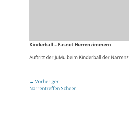
Kinderball – Fasnet Herrenzimmern
Auftritt der JuMu beim Kinderball der Narre
Beitragsnavigation
← Vorheriger
Vorheriger
Narrentreffen Scheer
Beitrag: