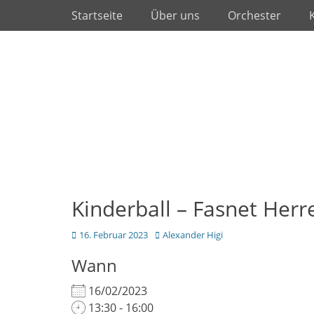
Primäres Menü
Zum
Startseite
Über uns
Orchester
Inhalt
springen
Kinderball – Fasnet Her
Posted
Autor
16. Februar 2023
Alexander Higi
on
Wann
16/02/2023
13:30 - 16:00