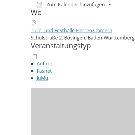
Zum Kalender hinzufügen
Wo
ICS herunterladen
Google Kalender
iCalendar
Office 365
Outlook Live
Turn- und Festhalle Herrenzimmern
Schulstraße 2, Bösingen, Baden-Württemberg
Veranstaltungstyp
Auftritt
Fasnet
JuMu