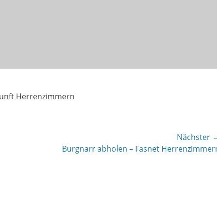
nzunft Herrenzimmern
Nächster 
Nächster
Burgnarr abholen – Fasnet Herrenzimmer
Beitrag: